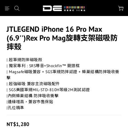
JTLEGEND iPhone 16 Pro Max
(6.9'')Rex Pro Mag旋轉支架磁吸防
摔殼
| 超軍規防摔磁吸殼 
| 獨家專利 : SRS導音+Shockfin™ 競頭框
| Magsafe磁吸兼容 + SGS軍規防摔認證 + 蜂巢結構防摔吸收衝
擊
| 超強磁吸 兼容主流磁吸配件
| SGS美國軍規MIL-STD-810H等級2M測試認證 
|內側蜂巢結構 防摔吸收衝擊 
|邊緣增高，兼容市售保貼
|孔位精準
NT$1,280