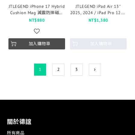
JTLEGEND iPhone 17 Hybrid
JTLEGEND iPad Air 13''
Cushion Mag 減震防摔磁吸
2025, 2024 / iPad Pro 12.9''
保護殼-透明
2022, 2021, 2020 Youth相
NT$880
NT$1,380
機快取透明防摔殼(含Apple
Pencil槽)-曜黑
加入購物車
加入購物車
1
2
3
關於德誼
所有商品